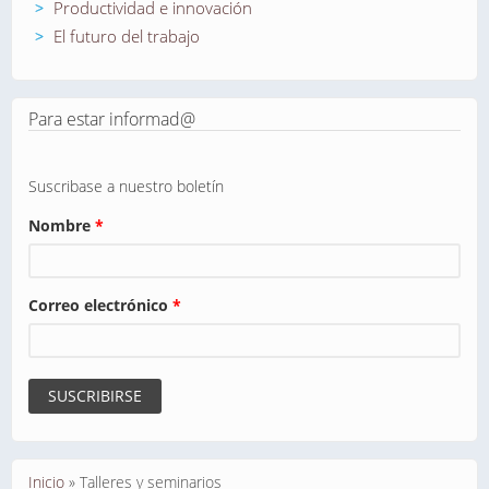
Productividad e innovación
El futuro del trabajo
Para estar informad@
Suscribase a nuestro boletín
Nombre
*
Correo electrónico
*
Se encuentra usted aquí
Inicio
»
Talleres y seminarios