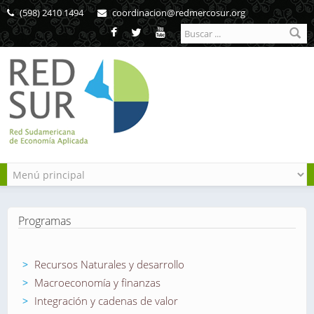
Pasar al contenido principal
(598) 2410 1494
coordinacion@redmercosur.org
Formulario de
búsqueda
Programas
Recursos Naturales y desarrollo
Macroeconomía y finanzas
Integración y cadenas de valor