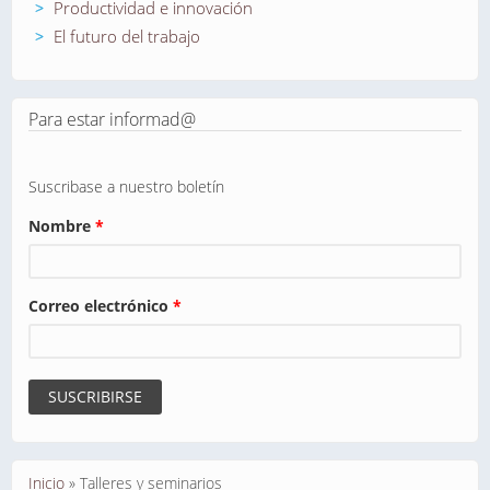
Productividad e innovación
El futuro del trabajo
Para estar informad@
Suscribase a nuestro boletín
Nombre
*
Correo electrónico
*
Se encuentra usted aquí
Inicio
»
Talleres y seminarios