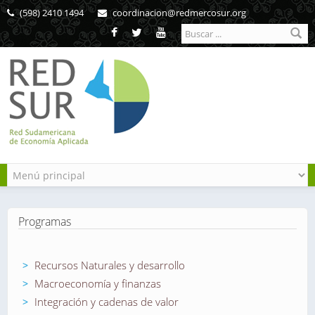
Pasar al contenido principal
(598) 2410 1494
coordinacion@redmercosur.org
Formulario de
búsqueda
Programas
Recursos Naturales y desarrollo
Macroeconomía y finanzas
Integración y cadenas de valor