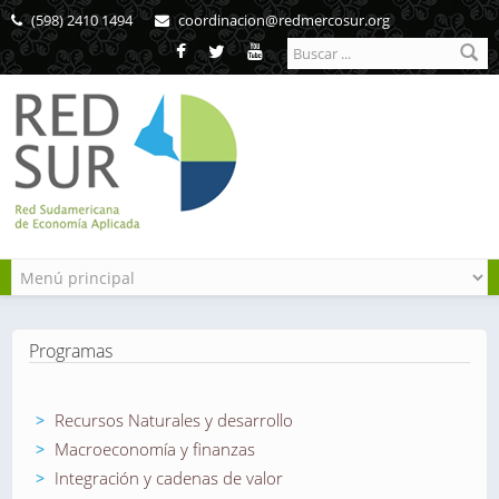
Pasar al contenido principal
(598) 2410 1494
coordinacion@redmercosur.org
Formulario de
búsqueda
Programas
Recursos Naturales y desarrollo
Macroeconomía y finanzas
Integración y cadenas de valor