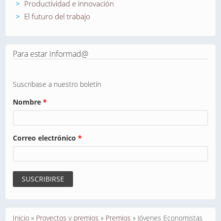
Productividad e innovación
El futuro del trabajo
Para estar informad@
Suscribase a nuestro boletín
Nombre
*
Correo electrónico
*
Se encuentra usted aquí
Inicio
»
Proyectos y premios
»
Premios
»
Jóvenes Economistas