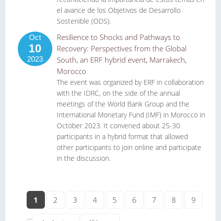
el avance de los Objetivos de Desarrollo
Sostenible (ODS).
Resilience to Shocks and Pathways to
Oct
10
Recovery: Perspectives from the Global
2023
South, an ERF hybrid event, Marrakech,
Morocco
The event was organized by ERF in collaboration
with the IDRC, on the side of the annual
meetings of the World Bank Group and the
International Monetary Fund (IMF) in Morocco in
October 2023. It convened about 25-30
participants in a hybrid format that allowed
other participants to join online and participate
in the discussion.
Páginas
1
2
3
4
5
6
7
8
9
…