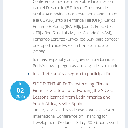
Conferencia Internacional sobre Financiación
para el Desarrollo (FfD4) y el Consenso de
Sevilla. Acompáñanos en este seminario rumbo
a la COP30 junto a Fernanda Feil (UFRJ), Carlos
Eduardo F. Young (IE/UFRJ), João C. Ferraz (IE,
UFRJ / Red Sur), Luis Miguel Galindo (UNAM),
Fernando Lorenzo (Cinve/Red Sur), para conocer
qué oportunidades vislumbran camino a la
COP30.
Idiomas: español y portugués (sin traducción).
Podrás enviar preguntas a lo largo del seminario.
Inscríbete aquí y asegura tu participación
SIDE EVENT 4FfD: Transforming Climate
Jul
02
Finance as a tool for advancing the SDGs:
2025
Lessons learned from Latin America and
South Africa, Seville, Spain
On July 2, 2025, this side event within the 4th
International Conference on Financing for
Development (30 June - 3 July 2025), addressed