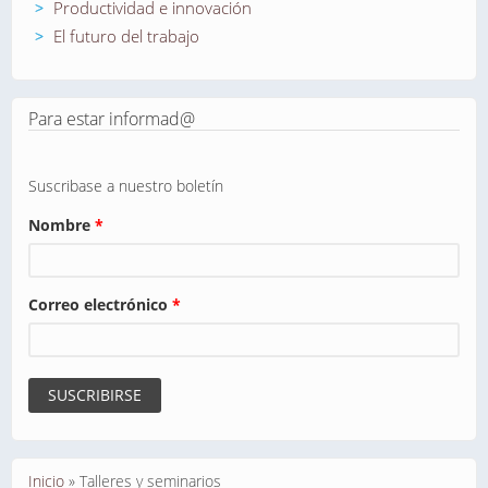
Productividad e innovación
El futuro del trabajo
Para estar informad@
Suscribase a nuestro boletín
Nombre
*
Correo electrónico
*
Se encuentra usted aquí
Inicio
»
Talleres y seminarios