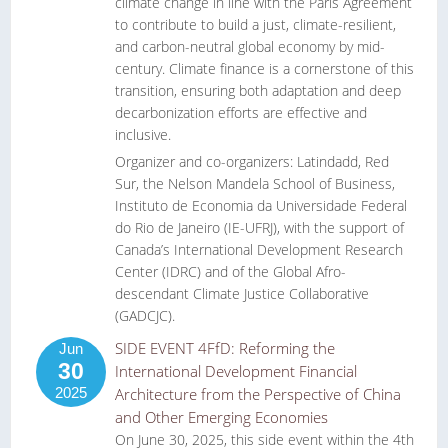
climate change in line with the Paris Agreement
to contribute to build a just, climate-resilient,
and carbon-neutral global economy by mid-
century. Climate finance is a cornerstone of this
transition, ensuring both adaptation and deep
decarbonization efforts are effective and
inclusive.
Organizer and co-organizers: Latindadd, Red
Sur, the Nelson Mandela School of Business,
Instituto de Economia da Universidade Federal
do Rio de Janeiro (IE-UFRJ), with the support of
Canada’s International Development Research
Center (IDRC) and of the Global Afro-
descendant Climate Justice Collaborative
(GADCJC).
SIDE EVENT 4FfD: Reforming the
Jun
30
International Development Financial
2025
Architecture from the Perspective of China
and Other Emerging Economies
On June 30, 2025, this side event within the 4th