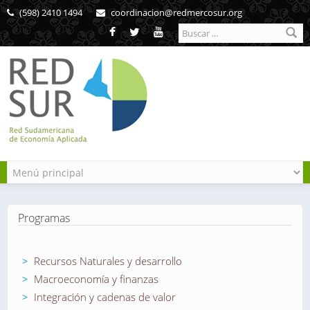
Pasar al contenido principal
(598) 2410 1494
coordinacion@redmercosur.org
Formulario de
búsqueda
Programas
Recursos Naturales y desarrollo
Macroeconomía y finanzas
Integración y cadenas de valor