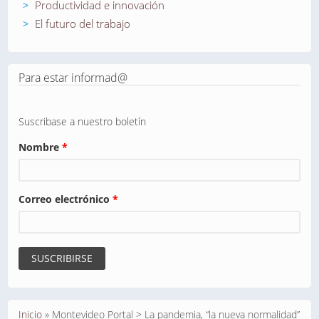
Productividad e innovación
El futuro del trabajo
Para estar informad@
Suscribase a nuestro boletín
Nombre
*
Correo electrónico
*
Se encuentra usted aquí
Inicio
»
Montevideo Portal > La pandemia, “la nueva normalidad”