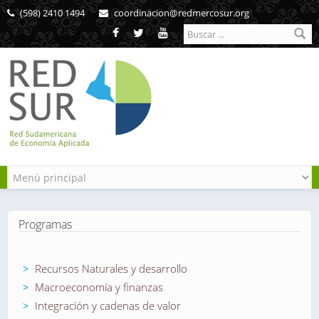
Pasar al contenido principal
(598) 2410 1494
coordinacion@redmercosur.org
Formulario de
búsqueda
Programas
Recursos Naturales y desarrollo
Macroeconomía y finanzas
Integración y cadenas de valor