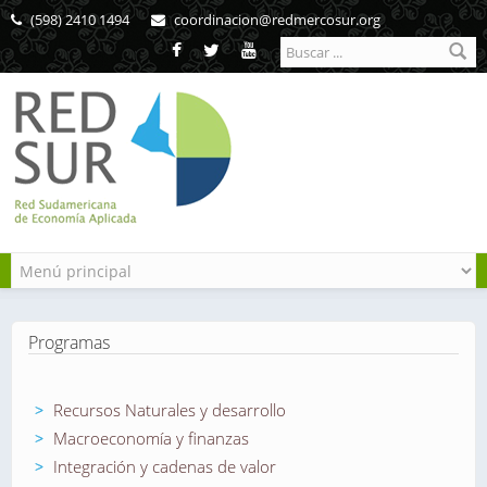
Pasar al contenido principal
(598) 2410 1494
coordinacion@redmercosur.org
Formulario de
búsqueda
Programas
Recursos Naturales y desarrollo
Macroeconomía y finanzas
Integración y cadenas de valor