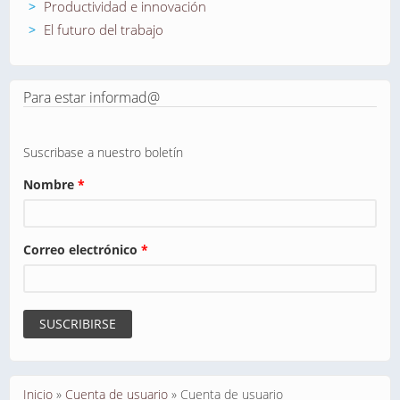
Productividad e innovación
El futuro del trabajo
Para estar informad@
Suscribase a nuestro boletín
Nombre
*
Correo electrónico
*
Se encuentra usted aquí
Inicio
»
Cuenta de usuario
»
Cuenta de usuario