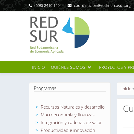
Pasar al contenido principal
(598) 2410 1494
coordinacion@redmercosur.org
INICIO
QUIÉNES SOMOS
PROYECTOS Y PR
Se en
Programas
Inicio
Cu
Recursos Naturales y desarrollo
Macroeconomía y finanzas
Integración y cadenas de valor
Sol
Productividad e innovación