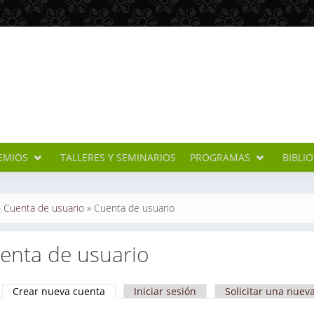
EMIOS
TALLERES Y SEMINARIOS
PROGRAMAS
BIBLI
cuentra usted aquí
»
Cuenta de usuario
»
Cuenta de usuario
enta de usuario
Crear nueva cuenta
(solapa activa)
Iniciar sesión
Solicitar una nuev
apas principales