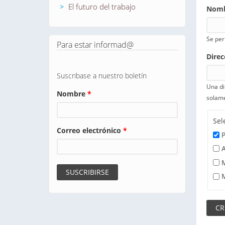
El futuro del trabajo
Nomb
Se per
Para estar informad@
Direc
Suscribase a nuestro boletín
Una di
Nombre
*
solame
Sel
Correo electrónico
*
P
A
M
M