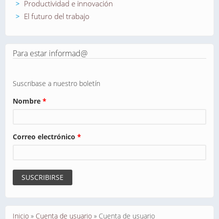
Productividad e innovación
El futuro del trabajo
Para estar informad@
Suscribase a nuestro boletín
Nombre
*
Correo electrónico
*
Se encuentra usted aquí
Inicio
»
Cuenta de usuario
»
Cuenta de usuario