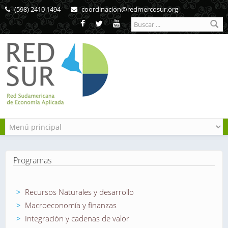
Pasar al contenido principal
(598) 2410 1494
coordinacion@redmercosur.org
Formulario de
búsqueda
Programas
Recursos Naturales y desarrollo
Macroeconomía y finanzas
Integración y cadenas de valor