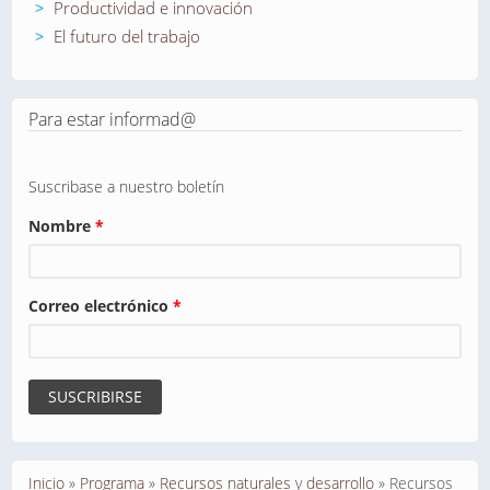
Productividad e innovación
El futuro del trabajo
Para estar informad@
Suscribase a nuestro boletín
Nombre
*
Correo electrónico
*
Se encuentra usted aquí
Inicio
»
Programa
»
Recursos naturales y desarrollo
»
Recursos