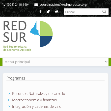
Pasar al contenido principal
(598) 2410 1494
coordinacion@redmercosur.org
Formulario de
búsqueda
Programas
Recursos Naturales y desarrollo
Macroeconomía y finanzas
Integración y cadenas de valor