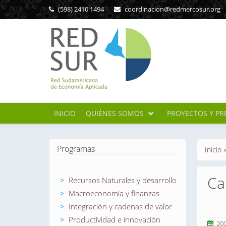
Pasar al contenido principal
(598) 2410 1494
coordinacion@redmercosur.org
INICIO
QUIÉNES SOMOS
PROYECTOS Y PR
Se en
Programas
Inicio
Ca
Recursos Naturales y desarrollo
Macroeconomía y finanzas
Integración y cadenas de valor
Productividad e innovación
20