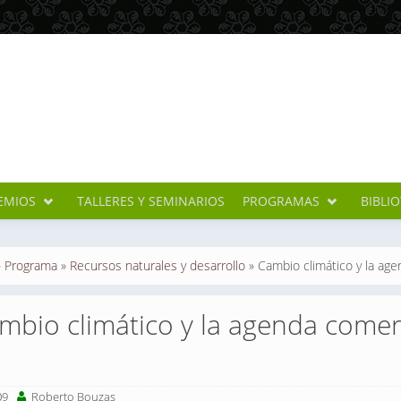
EMIOS
TALLERES Y SEMINARIOS
PROGRAMAS
BIBLI
cuentra usted aquí
»
Programa
»
Recursos naturales y desarrollo
»
Cambio climático y la age
mbio climático y la agenda comer
09
Roberto Bouzas