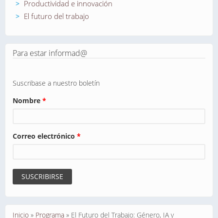
Productividad e innovación
El futuro del trabajo
Para estar informad@
Suscribase a nuestro boletín
Nombre
*
Correo electrónico
*
Se encuentra usted aquí
Inicio
»
Programa
»
El Futuro del Trabajo: Género, IA y