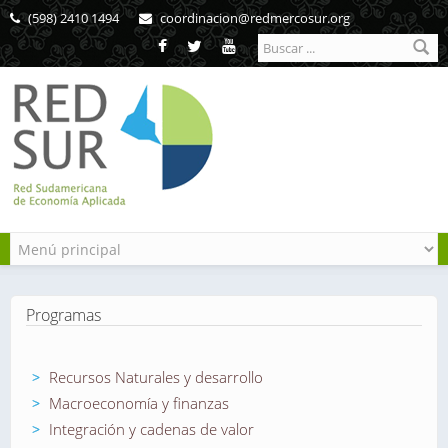
Pasar al contenido principal
(598) 2410 1494
coordinacion@redmercosur.org
Formulario de
búsqueda
Programas
Recursos Naturales y desarrollo
Macroeconomía y finanzas
Integración y cadenas de valor