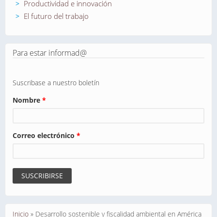
Productividad e innovación
El futuro del trabajo
Para estar informad@
Suscribase a nuestro boletín
Nombre
*
Correo electrónico
*
Se encuentra usted aquí
Inicio
»
Desarrollo sostenible y fiscalidad ambiental en América