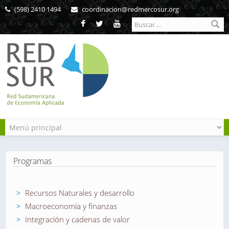
Pasar al contenido principal
(598) 2410 1494
coordinacion@redmercosur.org
Formulario de
búsqueda
Programas
Recursos Naturales y desarrollo
Macroeconomía y finanzas
Integración y cadenas de valor