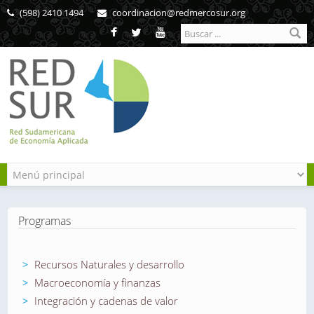
Pasar al contenido principal
(598) 2410 1494
coordinacion@redmercosur.org
Formulario de
búsqueda
Programas
Recursos Naturales y desarrollo
Macroeconomía y finanzas
Integración y cadenas de valor