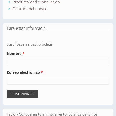
Productividad e innovación
El futuro del trabajo
Para estar informad@
Suscribase a nuestro boletín
Nombre
*
Correo electrónico
*
Se encuentra usted aquí
Inicio
»
Conocimiento en movimiento: 50 años del Cinve