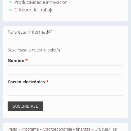
Productividad e innovación
El futuro del trabajo
Para estar informad@
Suscribase a nuestro boletín
Nombre
*
Correo electrónico
*
Se encuentra usted aquí
Inicio
»
Programa
»
Macroeconomía y finanzas
»
Uruguay: los