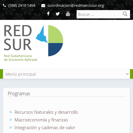
Pasar al contenido principal
(598) 2410 1494
coordinacion@redmercosur.org
Formulario de
búsqueda
Programas
Recursos Naturales y desarrollo
Macroeconomía y finanzas
Integración y cadenas de valor