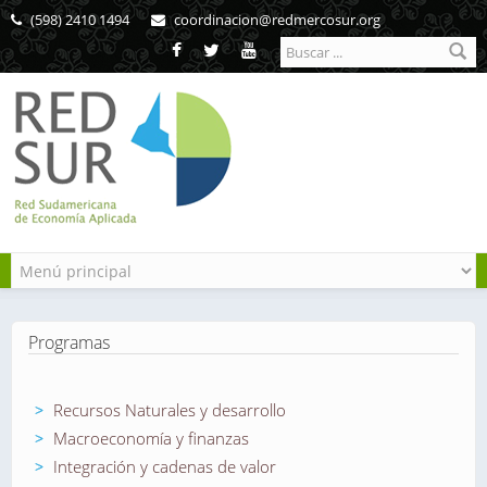
Pasar al contenido principal
(598) 2410 1494
coordinacion@redmercosur.org
Formulario de
búsqueda
Programas
Recursos Naturales y desarrollo
Macroeconomía y finanzas
Integración y cadenas de valor