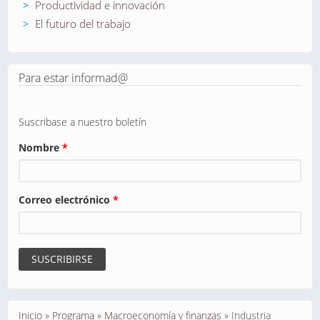
Productividad e innovación
El futuro del trabajo
Para estar informad@
Suscribase a nuestro boletín
Nombre
*
Correo electrónico
*
Se encuentra usted aquí
Inicio
»
Programa
»
Macroeconomía y finanzas
»
Industria