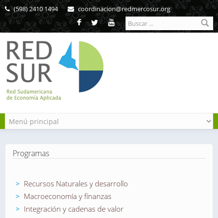
Pasar al contenido principal
(598) 2410 1494
coordinacion@redmercosur.org
Formulario de
búsqueda
Programas
Recursos Naturales y desarrollo
Macroeconomía y finanzas
Integración y cadenas de valor