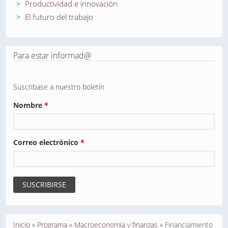
Productividad e innovación
El futuro del trabajo
Para estar informad@
Suscribase a nuestro boletín
Nombre
*
Correo electrónico
*
Se encuentra usted aquí
Inicio
»
Programa
»
Macroeconomía y finanzas
»
Financiamiento