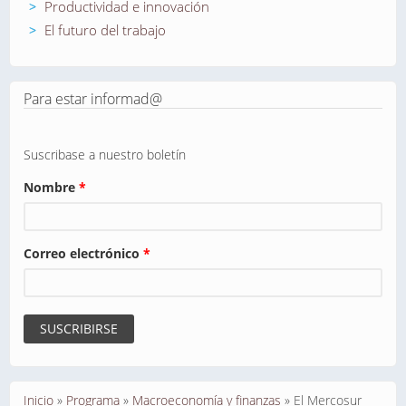
Productividad e innovación
El futuro del trabajo
Para estar informad@
Suscribase a nuestro boletín
Nombre
*
Correo electrónico
*
Se encuentra usted aquí
Inicio
»
Programa
»
Macroeconomía y finanzas
»
El Mercosur