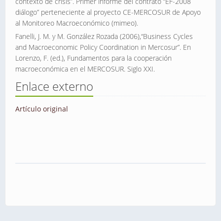
contexto de crisis”. Primer informe del contrato “EF-2008
diálogo” perteneciente al proyecto CE-MERCOSUR de Apoyo
al Monitoreo Macroeconómico (mimeo).
Fanelli, J. M. y M. González Rozada (2006),“Business Cycles
and Macroeconomic Policy Coordination in Mercosur”. En
Lorenzo, F. (ed.), Fundamentos para la cooperación
macroeconómica en el MERCOSUR. Siglo XXI.
Enlace externo
Artículo original