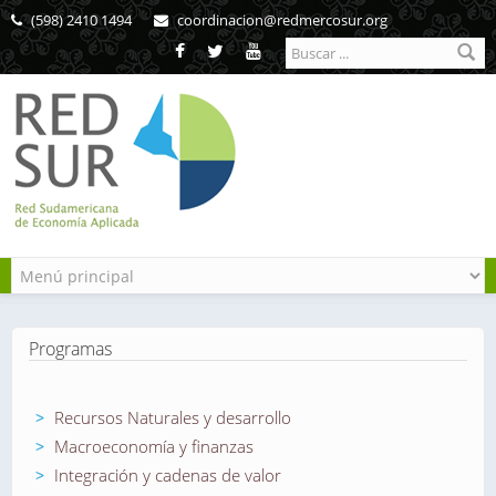
Pasar al contenido principal
(598) 2410 1494
coordinacion@redmercosur.org
Formulario de
búsqueda
Programas
Recursos Naturales y desarrollo
Macroeconomía y finanzas
Integración y cadenas de valor