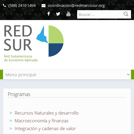
Pasar al contenido principal
(598) 2410 1494
coordinacion@redmercosur.org
Formulario de
búsqueda
Programas
Recursos Naturales y desarrollo
Macroeconomía y finanzas
Integración y cadenas de valor