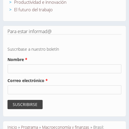
Productividad e innovación
El futuro del trabajo
Para estar informad@
Suscribase a nuestro boletín
Nombre
*
Correo electrónico
*
Se encuentra usted aquí
Inicio
»
Programa
»
Macroeconomía y finanzas
»
Brasil: