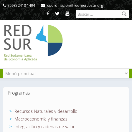
Pasar al contenido principal
(598) 2410 1494
coordinacion@redmercosur.org
Formulario de
búsqueda
Programas
Recursos Naturales y desarrollo
Macroeconomía y finanzas
Integración y cadenas de valor