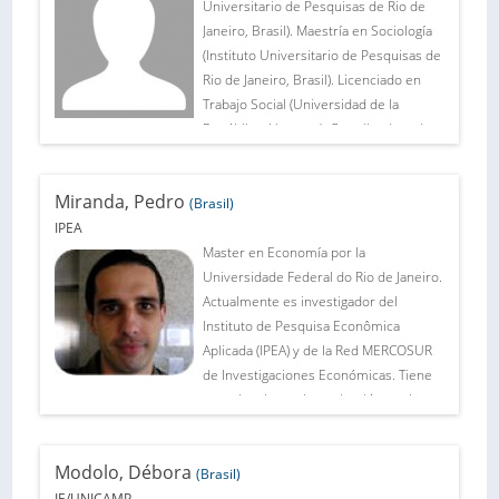
Economía de la UFRJ, es autor de varios
Universitario de Pesquisas de Rio de
libros y artículos sobre política
Janeiro, Brasil). Maestría en Sociología
comercial e integración económica.
(Instituto Universitario de Pesquisas de
Rio de Janeiro, Brasil). Licenciado en
Trabajo Social (Universidad de la
República, Uruguay). Coordinadora de
Maestría de Instituto de Ciencia Política
a la Universidad de la República. Sus
Miranda, Pedro
áreas de actuación incluyen Reforma
(Brasil)
de Estado, Políticas Sociales, Actores
IPEA
Colectivos y Movimientos Sociales,
Master en Economía por la
Trabajo Social, y Cultura Política.
Universidade Federal do Rio de Janeiro.
Actualmente es investigador del
Instituto de Pesquisa Econômica
Aplicada (IPEA) y de la Red MERCOSUR
de Investigaciones Económicas. Tiene
experiencia con investigación em la
área de Comercio Internacional y
Política Comercial, actuando
Modolo, Débora
principalmente en los siguientes
(Brasil)
temas: medidas antidumping y sus
IE/UNICAMP