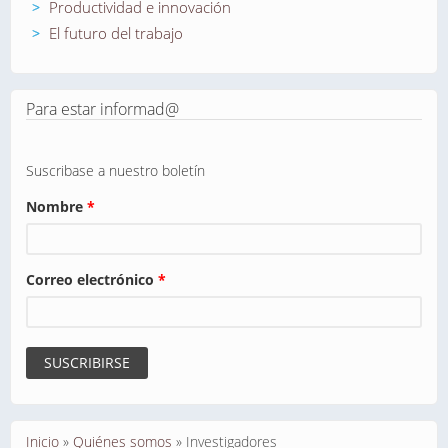
Productividad e innovación
El futuro del trabajo
Para estar informad@
Suscribase a nuestro boletín
Nombre
*
Correo electrónico
*
Se encuentra usted aquí
Inicio
»
Quiénes somos
»
Investigadores