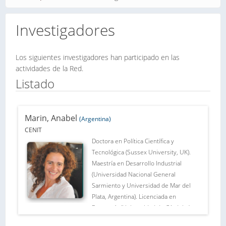
Investigadores
Los siguientes investigadores han participado en las
actividades de la Red.
Listado
Marin, Anabel
(Argentina)
CENIT
Doctora en Política Científica y
Tecnológica (Sussex University, UK).
Maestría en Desarrollo Industrial
(Universidad Nacional General
Sarmiento y Universidad de Mar del
Plata, Argentina). Licenciada en
Economía (Universidad de Córdoba),
docente en la Universidad de Buenos