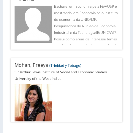
impactos sobre o comercio, acceso a
Bacharel em Economia pela FEA/USP e
mercado e integración regional
mestranda em Economia pelo Instituto
Brasil/MERCOSUR. Fue profesor
de economia da UNICAMP.
sustituto de la Faculdade de Economia
Pesquisadora do Núcleo de Economia
da Universidade Federal Fluminense
Industrial e da Tecnologia/IE/UNICAMP.
(UFF), 2004-2005, donde dictó
Possui como áreas de interesse temas
Microeconomía y Teoría del Comercio
relacionados a comércio internacional
Internacional. En 2003, trabajó como
e investimento direto estrangeiro.
consultor de CEPAL en un proyecto
Mohan, Preeya
sobre los impactos de las medidas
(Trinidad y Tobago)
antidumping.
Sir Arthur Lewis Institute of Social and Economic Studies
University of the West Indies
Páginas