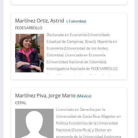
de diversos artigos editados em
Industria de PRODEM.
revistas brasileiras e em livros
publicados no Brasil e no exterior.
Martínez Ortiz, Astrid
( Colombia)
FEDESARROLLO
Doctorada en Economía (Unversidade
Estadual de Campinas, Brasil). Maestría en
Economía (Universidad de los Andes,
Colombia). Licenciada en Economía
(Universidad Nacional de Colombia).
Investigadora Asociada de FEDESARROLLO.
Ha tenido experiencia profesional relevante
en el sector público y privado y como
docente de la Universidad Nacional. Ha
Martínez Piva, Jorge Mario
publicado numerosos artículos y libros sobre
(México)
temas de diversos que van desde la historia
CEPAL
de las políticas agraria e industrial hasta la
Licenciado en Derecho por la
coyuntura económica internacional y la
Universidad de Costa Rica; Magíster en
economía del crimen y el conflicto. Sus
Política Económica de la Universidad
temas de interés son el minero energético,
Nacional (Costa Rica); y Doctor en
la regulación de servicios públicos y la
economía de la Universidad Autónoma