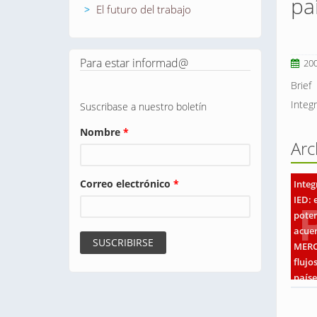
pa
El futuro del trabajo
Para estar informad@
20
Brief
Integ
Suscribase a nuestro boletín
Nombre
*
Arc
Correo electrónico
*
Integ
IED: 
poten
acue
MERC
flujo
paíse