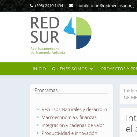
Pasar al contenido principal
(598) 2410 1494
coordinacion@redmercosur.org
INICIO
QUIÉNES SOMOS
PROYECTOS Y PR
Se en
Programas
Inicio
UE-MER
Recursos Naturales y desarrollo
In
Macroeconomía y finanzas
Integración y cadenas de valor
el
Productividad e innovación