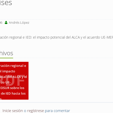
íses
06
Andrés López
ración regional e IED: el impacto potencial del ALCA y el acuerdo UE-ME
hivos
ración regional e
el impacto
cial del ALCA y el
rdo UE-
OSUR sobre los
s de IED hacia los
s
Inicie sesión
o
regístrese
para comentar