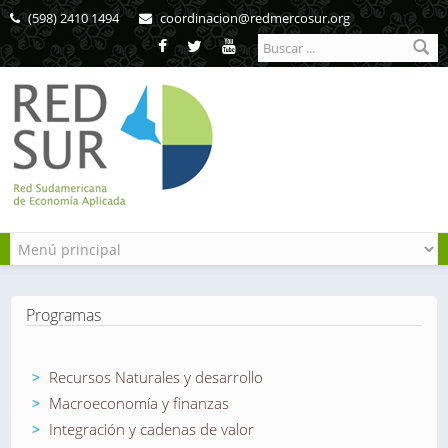
Pasar al contenido principal
(598) 2410 1494
coordinacion@redmercosur.org
Formulario de
búsqueda
Programas
Recursos Naturales y desarrollo
Macroeconomía y finanzas
Integración y cadenas de valor