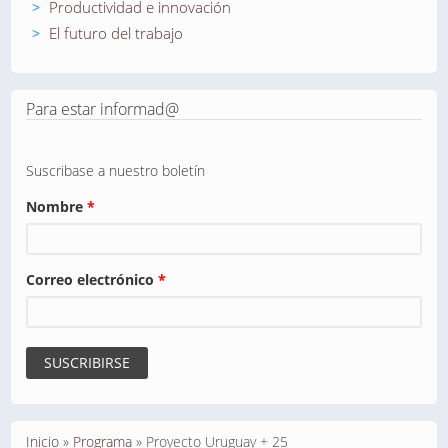
Productividad e innovación
El futuro del trabajo
Para estar informad@
Suscribase a nuestro boletín
Nombre
*
Correo electrónico
*
Se encuentra usted aquí
Inicio
»
Programa
»
Proyecto Uruguay + 25