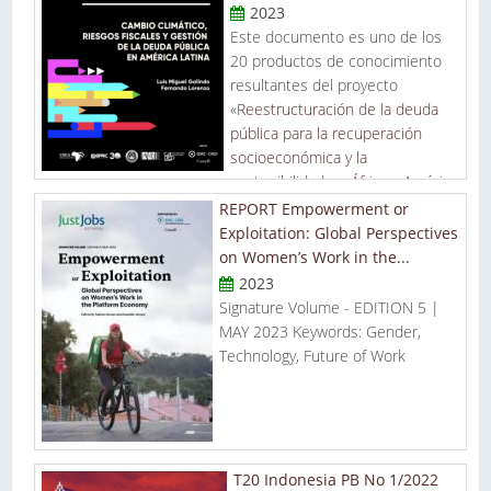
2023
Este documento es uno de los
20 productos de conocimiento
resultantes del proyecto
«
Reestructuración de la deuda
pública para la recuperación
socioeconómica y la
sostenibilidad en África y América
Latina
», un proyecto de investigación con apoyo de IDRC de
REPORT Empowerment or
Canadá de abordaje integral con soluciones prácticas para el
Exploitation: Global Perspectives
panorama pospandémico.
on Women’s Work in the...
2023
Signature Volume - EDITION 5 |
MAY 2023 Keywords: Gender,
Technology, Future of Work
T20 Indonesia PB No 1/2022