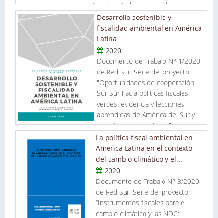
tenido el trabajo realizado por la
institución sobre la producción y consumo de tabaco en el
Desarrollo sostenible y
Paraguay, con el apoyo técnico del Institute for Health
fiscalidad ambiental en América
Research and Policy de la Universidad de Illinois Chicago
Latina
(UIC).
2020
Documento de Trabajo N° 1/2020
de Red Sur. Serie del proyecto
"Oportunidades de cooperación
Sur-Sur hacia políticas fiscales
verdes: evidencia y lecciones
aprendidas de América del Sur y
de países desarrollados" apoyado
por el Fondo Fiduciario Pérez-Guerrero de Naciones Unidas
La política fiscal ambiental en
(PGTF-G77).
América Latina en el contexto
del cambio climático y el...
2020
Documento de Trabajo N° 3/2020
de Red Sur. Serie del proyecto
“Instrumentos fiscales para el
cambio climático y las NDC: