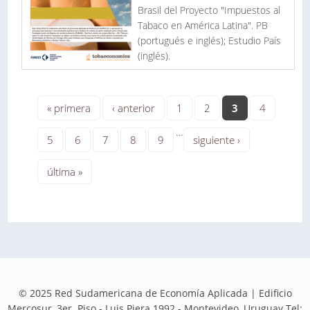
Brasil del Proyecto "Impuestos al
Tabaco en América Latina". PB
(portugués e inglés); Estudio País
(inglés).
« primera
‹ anterior
1
2
3
4
…
5
6
7
8
9
siguiente ›
última »
© 2025 Red Sudamericana de Economía Aplicada | Edificio
Mercosur, 3er. Piso - Luis Piera 1992 - Montevideo, Uruguay Tel: