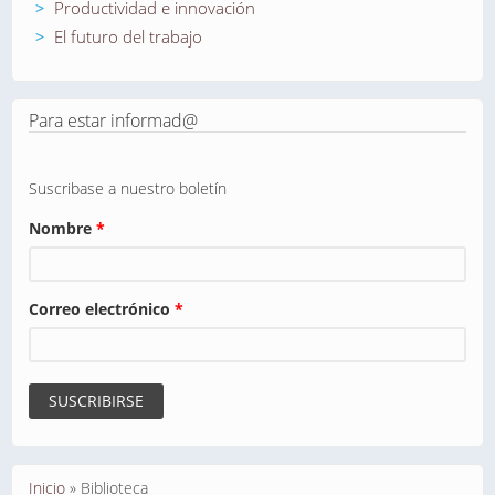
Productividad e innovación
El futuro del trabajo
Para estar informad@
Suscribase a nuestro boletín
Nombre
*
Correo electrónico
*
Se encuentra usted aquí
Inicio
»
Biblioteca