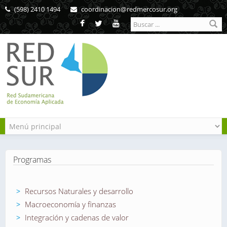
Pasar al contenido principal
(598) 2410 1494
coordinacion@redmercosur.org
Formulario de
búsqueda
Programas
Recursos Naturales y desarrollo
Macroeconomía y finanzas
Integración y cadenas de valor