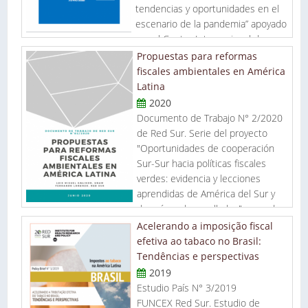
tendencias y oportunidades en el
escenario de la pandemia” apoyado
por el Centro Internacional de
Investigaciones para el Desarrollo (International
Propuestas para reformas
Development Research Centre - IDRC de Canadá), ejecutado
fiscales ambientales en América
por Espacio Público (Chile) y la Red Sudamericana de
Latina
Economía Aplicada/Red Sur.
2020
Documento de Trabajo N° 2/2020
de Red Sur. Serie del proyecto
"Oportunidades de cooperación
Sur-Sur hacia políticas fiscales
verdes: evidencia y lecciones
aprendidas de América del Sur y
de países desarrollados" apoyado
por el Fondo Fiduciario Pérez-Guerrero de Naciones Unidas
Acelerando a imposição fiscal
(PGTF-G77).
efetiva ao tabaco no Brasil:
Tendências e perspectivas
2019
Estudio País N° 3/2019
FUNCEX Red Sur. Estudio de