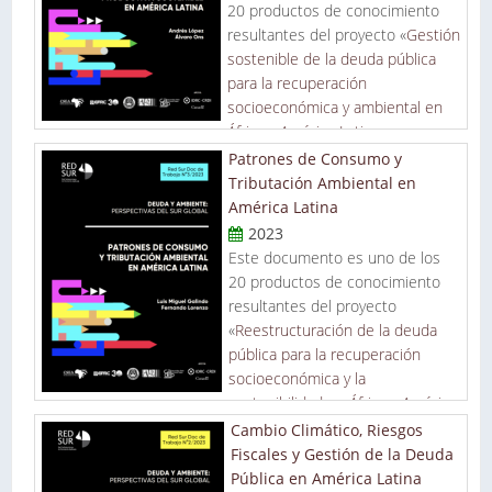
20 productos de conocimiento
resultantes del proyecto «
Gestión
sostenible de la deuda pública
para la recuperación
socioeconómica y ambiental en
África y América Latina
», un
proyecto de investigación con apoyo de IDRC de Canadá de
Patrones de Consumo y
abordaje integral con soluciones prácticas para el panorama
Tributación Ambiental en
pospandémico.
América Latina
2023
Este documento es uno de los
20 productos de conocimiento
resultantes del proyecto
«
Reestructuración de la deuda
pública para la recuperación
socioeconómica y la
sostenibilidad en África y América
Latina
», un proyecto de investigación con apoyo de IDRC de
Cambio Climático, Riesgos
Canadá de abordaje integral con soluciones prácticas para el
Fiscales y Gestión de la Deuda
panorama pospandémico.
Pública en América Latina