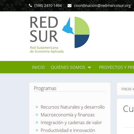
Pasar al contenido principal
(598) 2410 1494
coordinacion@redmercosur.org
INICIO
QUIÉNES SOMOS
PROYECTOS Y PR
Se en
Programas
Inicio
Cu
Recursos Naturales y desarrollo
Macroeconomía y finanzas
Integración y cadenas de valor
Sol
Productividad e innovación