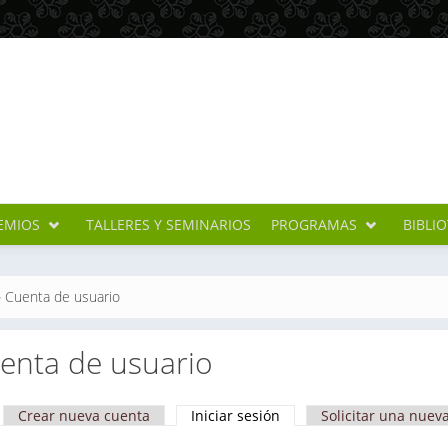
EMIOS
TALLERES Y SEMINARIOS
PROGRAMAS
BIBLI
cuentra usted aquí
»
Cuenta de usuario
enta de usuario
Crear nueva cuenta
Iniciar sesión
(solapa activa)
Solicitar una nuev
apas principales