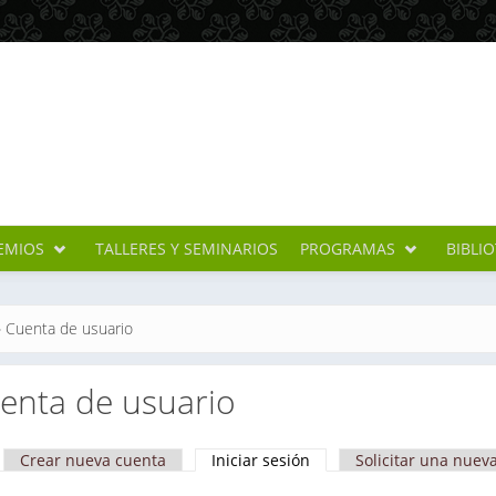
EMIOS
TALLERES Y SEMINARIOS
PROGRAMAS
BIBLI
cuentra usted aquí
»
Cuenta de usuario
enta de usuario
Crear nueva cuenta
Iniciar sesión
(solapa activa)
Solicitar una nuev
apas principales