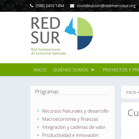
Pasar al contenido principal
(598) 2410 1494
coordinacion@redmercosur.org
INICIO
QUIÉNES SOMOS
PROYECTOS Y PR
Se en
Programas
Inicio
Cu
Recursos Naturales y desarrollo
Macroeconomía y finanzas
Integración y cadenas de valor
Sol
Productividad e innovación