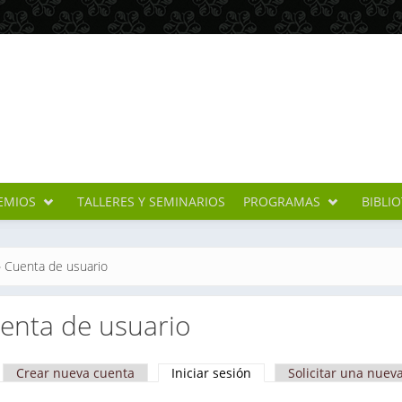
EMIOS
TALLERES Y SEMINARIOS
PROGRAMAS
BIBLI
cuentra usted aquí
»
Cuenta de usuario
enta de usuario
Crear nueva cuenta
Iniciar sesión
(solapa activa)
Solicitar una nuev
apas principales