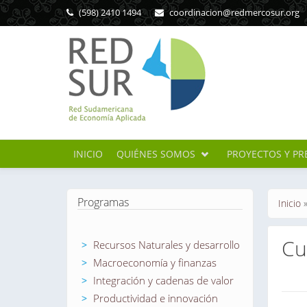
Pasar al contenido principal
(598) 2410 1494
coordinacion@redmercosur.org
INICIO
QUIÉNES SOMOS
PROYECTOS Y PR
Se en
Programas
Inicio
Cu
Recursos Naturales y desarrollo
Macroeconomía y finanzas
Integración y cadenas de valor
Sol
Productividad e innovación