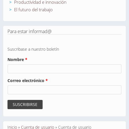
Productividad e innovación
El futuro del trabajo
Para estar informad@
Suscribase a nuestro boletín
Nombre
*
Correo electrónico
*
Se encuentra usted aquí
Inicio
»
Cuenta de usuario
»
Cuenta de usuario