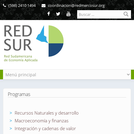
Pasar al contenido principal
(598) 2410 1494
coordinacion@redmercosur.org
Formulario de
búsqueda
Programas
Recursos Naturales y desarrollo
Macroeconomía y finanzas
Integración y cadenas de valor