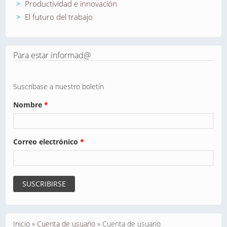
Productividad e innovación
El futuro del trabajo
Para estar informad@
Suscribase a nuestro boletín
Nombre
*
Correo electrónico
*
Se encuentra usted aquí
Inicio
»
Cuenta de usuario
»
Cuenta de usuario