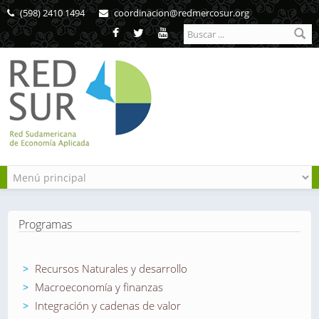
Pasar al contenido principal
(598) 2410 1494
coordinacion@redmercosur.org
Formulario de
búsqueda
Programas
Recursos Naturales y desarrollo
Macroeconomía y finanzas
Integración y cadenas de valor