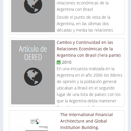
relaciones económicas de la
Argentina con Brasil
Desde el punto de vista de la
Argentina, en las últimas dos
décadas y media las relaciones
económicas bilaterales pueden
Cambio y Continuidad en las
ordenarse en torno a tres períodos que muestran distintas
Relaciones Económicas de la
combinaciones de los condicionantes políticos y económicos
Argentina con Brasil (1era parte)
identificados en la sección anterior. Estos tres períodos
muestran elementos de continuidad y cambio en las
2010
percepciones dominantes y pueden resumirse del siguiente
En una encuesta realizada en la
modo: a) el período de aproximación bilateral y
Argentina en el año 2006 los líderes
democratización de la segunda mitad de los ochenta , b) el
de opinión y la población general
período de apertura y expansión sostenida del comercio
ubicaban a Brasil en el segundo
hasta fines de los noventa, y c) el período de crisis,
lugar de una lista de países con los
recuperación y “reindustrialización” argentina. En lo que sigue
que la Argentina debía mantener
se analiza brevemente las características de cada uno y la
“las relaciones más firmes y
combinación de condicionantes que dio forma a las
estrechas” (CARI, 2006). En la misma encuesta casi dos
The International Financial
percepciones dominantes y a su evolución.
tercios de los líderes de opinión y un tercio de la población
Architecture and Global
general consideraban que Brasil aumentaría su
Institution Building.