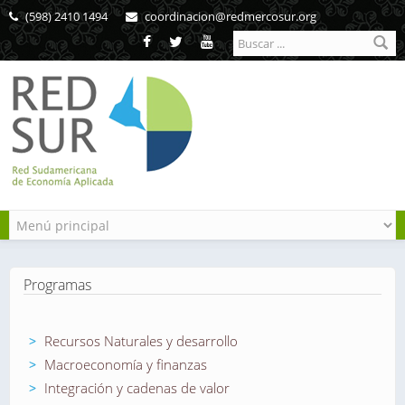
Pasar al contenido principal
(598) 2410 1494
coordinacion@redmercosur.org
Formulario de
búsqueda
Programas
Recursos Naturales y desarrollo
Macroeconomía y finanzas
Integración y cadenas de valor