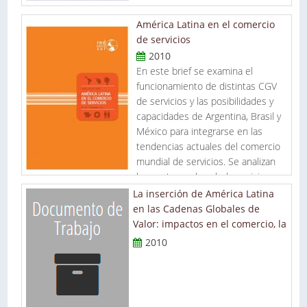
América Latina en el comercio
de servicios
2010
En este brief se examina el
funcionamiento de distintas CGV
de servicios y las posibilidades y
capacidades de Argentina, Brasil y
México para integrarse en las
tendencias actuales del comercio
mundial de servicios. Se analizan
los sectores de salud, servicios
bancarios, investigación + desarrollo (I+D), y servicios
La inserción de América Latina
audiovisuales.
en las Cadenas Globales de
Valor: impactos en el comercio, la
inversión extranjera directa y el
2010
dualismo estructural. La...