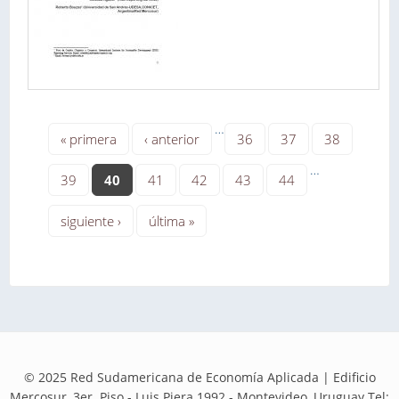
…
« primera
‹ anterior
36
37
38
…
39
40
41
42
43
44
siguiente ›
última »
© 2025 Red Sudamericana de Economía Aplicada | Edificio
Mercosur, 3er. Piso - Luis Piera 1992 - Montevideo, Uruguay Tel: