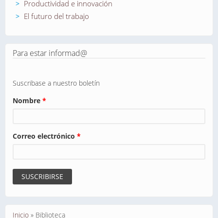
Productividad e innovación
El futuro del trabajo
Para estar informad@
Suscribase a nuestro boletín
Nombre
*
Correo electrónico
*
Se encuentra usted aquí
Inicio
»
Biblioteca