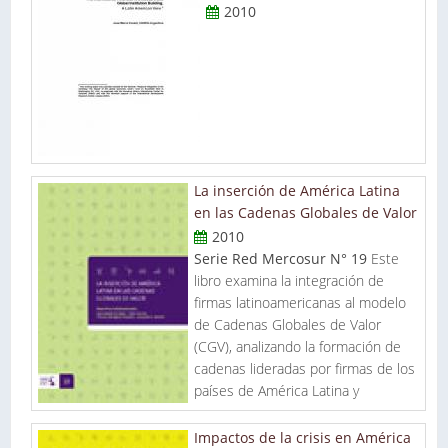
protagonismo internacional a lo largo de esta década. Estos
2010
datos ilustran sobre la opinión cada vez más difundida en la
Argentina acerca de la creciente relevancia del vínculo
económico con Brasil. Esta visión es el producto de
dinámicas de mercado e iniciativas de política. Las primeras
son el resultado de las trayectorias comparadas de cada una
de las economías y de la posición relativa que cristalizaron
esas trayectorias: Brasil se ha transformado en un socio
económico cada vez más importante para la Argentina y ha
La inserción de América Latina
ganado una presencia creciente en el plano regional y global.
en las Cadenas Globales de Valor
Además, y a diferencia de otros momentos de activismo
2010
internacional del pasado, esta vez el país vecino parece
Serie Red Mercosur N° 19
Este
contar con los recursos para sostenerlo.
libro examina la integración de
firmas latinoamericanas al modelo
de Cadenas Globales de Valor
(CGV), analizando la formación de
cadenas lideradas por firmas de los
países de América Latina y
Impactos de la crisis en América