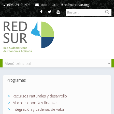
Pasar al contenido principal
(598) 2410 1494
coordinacion@redmercosur.org
Formulario de
búsqueda
Programas
Recursos Naturales y desarrollo
Macroeconomía y finanzas
Integración y cadenas de valor