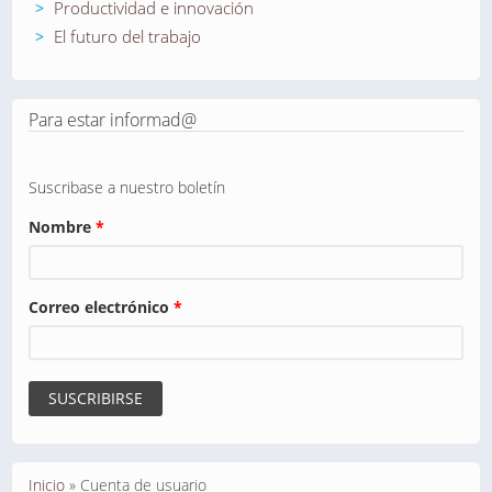
Productividad e innovación
El futuro del trabajo
Para estar informad@
Suscribase a nuestro boletín
Nombre
*
Correo electrónico
*
Se encuentra usted aquí
Inicio
»
Cuenta de usuario