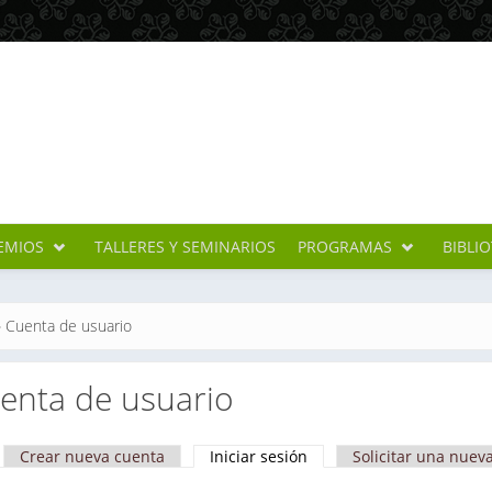
EMIOS
TALLERES Y SEMINARIOS
PROGRAMAS
BIBLI
cuentra usted aquí
»
Cuenta de usuario
enta de usuario
Crear nueva cuenta
Iniciar sesión
(solapa activa)
Solicitar una nuev
apas principales