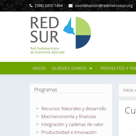
Pasar al contenido principal
(598) 2410 1494
coordinacion@redmercosur.org
INICIO
QUIÉNES SOMOS
PROYECTOS Y PR
Se en
Programas
Inicio
Cu
Recursos Naturales y desarrollo
Macroeconomía y finanzas
Integración y cadenas de valor
Sol
Productividad e innovación