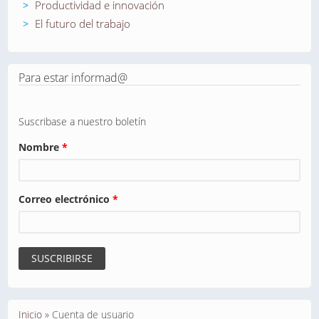
Productividad e innovación
El futuro del trabajo
Para estar informad@
Suscribase a nuestro boletín
Nombre
*
Correo electrónico
*
Se encuentra usted aquí
Inicio
»
Cuenta de usuario