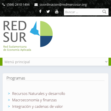
Pasar al contenido principal
(598) 2410 1494
coordinacion@redmercosur.org
Formulario de
búsqueda
Programas
Recursos Naturales y desarrollo
Macroeconomía y finanzas
Integración y cadenas de valor