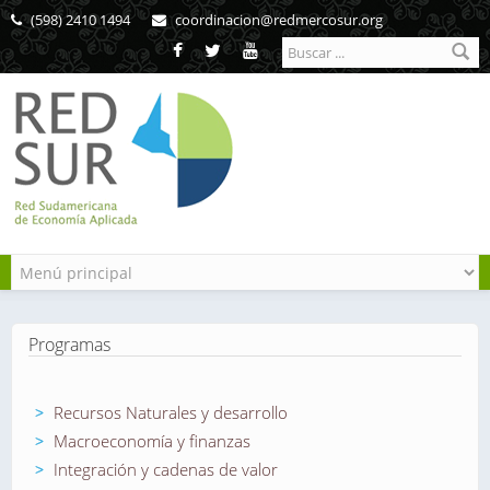
Pasar al contenido principal
(598) 2410 1494
coordinacion@redmercosur.org
Formulario de
búsqueda
Programas
Recursos Naturales y desarrollo
Macroeconomía y finanzas
Integración y cadenas de valor