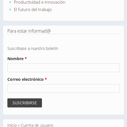
Productividad e innovación
El futuro del trabajo
Para estar informad@
Suscribase a nuestro boletín
Nombre
*
Correo electrónico
*
Se encuentra usted aquí
Inicio
»
Cuenta de usuario