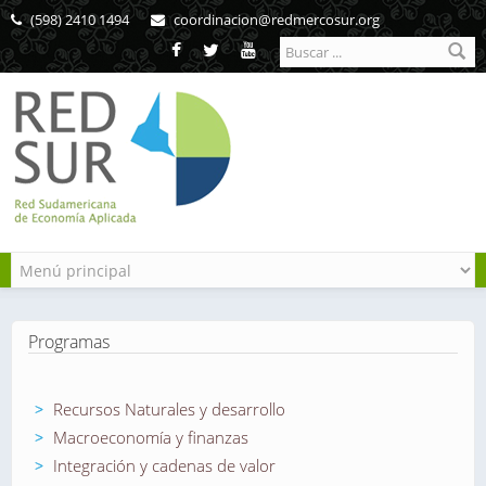
Pasar al contenido principal
(598) 2410 1494
coordinacion@redmercosur.org
Formulario de
búsqueda
Programas
Recursos Naturales y desarrollo
Macroeconomía y finanzas
Integración y cadenas de valor