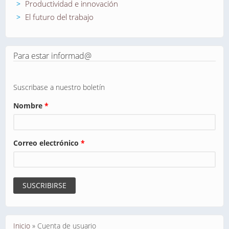
Productividad e innovación
El futuro del trabajo
Para estar informad@
Suscribase a nuestro boletín
Nombre
*
Correo electrónico
*
Se encuentra usted aquí
Inicio
»
Cuenta de usuario